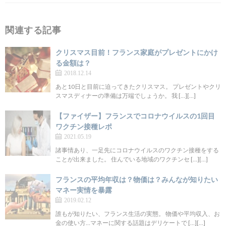
関連する記事
クリスマス目前！フランス家庭がプレゼントにかけ
る金額は？
2018.12.14
あと10日と目前に迫ってきたクリスマス。 プレゼントやクリ
スマスディナーの準備は万端でしょうか。 我 […][…]
【ファイザー】フランスでコロナウイルスの1回目
ワクチン接種レポ
2021.05.19
諸事情あり、一足先にコロナウイルスのワクチン接種をする
ことが出来ました。 住んでいる地域のワクチンセ […][…]
フランスの平均年収は？物価は？みんなが知りたい
マネー実情を暴露
2019.02.12
誰もが知りたい、フランス生活の実態。 物価や平均収入、お
金の使い方…マネーに関する話題はデリケートで […][…]