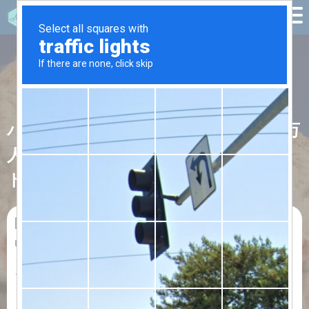
パリ国際農業見本市とは？来場者67万
人以上の美食も楽しめる注目イベン
ト！
2019.02.24
フランスのニュース
ガストロノミー
,
グルメ
,
パリ
,
パリ国際
農業見本市
,
パリ見本市
,
フランス
,
フラン
ス食文化
,
国際
,
農業
,
農業見本市
,
酪農
,
食
,