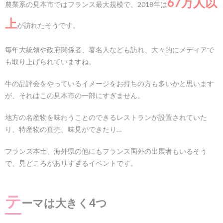
67万人以
農業系の見本市ではフランス最大規模で、2018年は
des
régions
上
de
が訪れたそうです。
France,
d’outre-
毎年大統領や政府関係者、著名人なども訪れ、大々的にメディアで
mer et
du
も取り上げられていますね。
monde
牛の品評会をやっているイメージをお持ちの方も多いかと思います
3.
が、それはこの見本市の一部にすぎません。
日
程、
開催
地方の名産物を味わうことのできるレストランが設置されていた
場
り、特産物の直売、味見ができたり…
所、
入場
料
フランス本土、海外県の他にもフランス国外の出展者もいるそう
金、
で、見どころがありすぎるイベントです。
チケ
ット
購入
は？
テ
ーマは大きく4つ
4.
最新