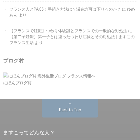
フランス人とPACS！手続き方法は？滞在許可は下りるのか？
に
ゆめ
あん
より
【フランスで妊娠】つわり体験談とフランスでの一般的な対処法
に
【第二子妊娠】第一子とは違ったつわり症状とその対処法 | ますこの
フランス生活
より
ブログ村
にほんブログ村
Back to Top
ますこってどんな人？