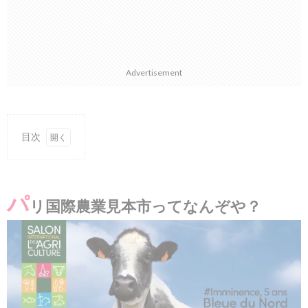
Advertisement
目次
1.
パリ
国際
パ
農業
リ国際農業見本市ってなんぞや？
見本
市っ
てな
んぞ
や？
2.
テー