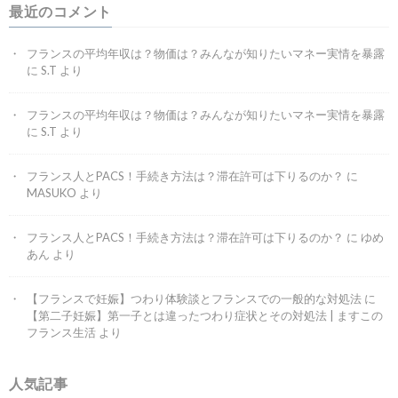
最近のコメント
フランスの平均年収は？物価は？みんなが知りたいマネー実情を暴露
に
S.T
より
フランスの平均年収は？物価は？みんなが知りたいマネー実情を暴露
に
S.T
より
フランス人とPACS！手続き方法は？滞在許可は下りるのか？
に
MASUKO
より
フランス人とPACS！手続き方法は？滞在許可は下りるのか？
に
ゆめ
あん
より
【フランスで妊娠】つわり体験談とフランスでの一般的な対処法
に
【第二子妊娠】第一子とは違ったつわり症状とその対処法 | ますこの
フランス生活
より
人気記事