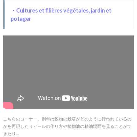
情報
は
・Cultures et filières végétales, jardin et
SNS
potager
でゲ
ット
しよ
う
こちらのコーナー、例年は穀物の栽培がどのように行われているの
かを再現したりビールの作り方や植物油の精油場面を見ることがで
きたり…