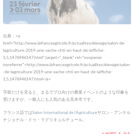
マは
大き
く4
つ
2.1.
・
Cultures
出典：<a
et filières
href="http://www.lafranceagricole.fr/actualites/elevage/salon-de-
végétales,
jardin et
lagriculture-2019-une-vache-chti-en-haut-de-laffiche-
potager
1,5,1476946147.html" target="_blank" rel="noopener
2.2.
・
noreferrer">http://www.lafranceagricole.fr/actualites/elevage/salon
Services et
-de-lagriculture-2019-une-vache-chti-en-haut-de-laffiche-
métiers de
1,5,1476946147.html</a>
l’agriculture
2.3.
字面だけを見ると、まるでプロ向けの農業イベントのような印象を
・
受けますが、一般人にも人気のある見本市です。
Elevage
et ses
filières
フランス語では
Salon International de l’Agriculture
サロン・アンテル
ナショナル・ドゥ・ラグリキュルチュール。
2.4.
・
Produits