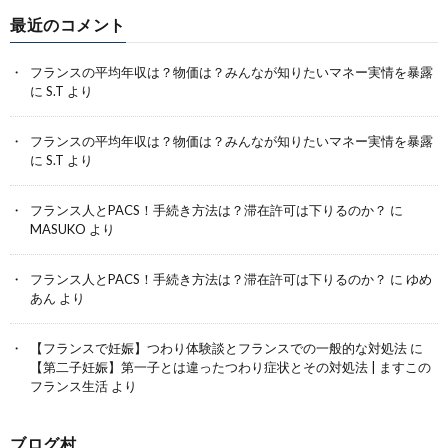
最近のコメント
フランスの平均年収は？物価は？みんなが知りたいマネー実情を暴露
に
S.T
より
フランスの平均年収は？物価は？みんなが知りたいマネー実情を暴露
に
S.T
より
フランス人とPACS！手続き方法は？滞在許可は下りるのか？
に
MASUKO
より
フランス人とPACS！手続き方法は？滞在許可は下りるのか？
に
ゆめ
あん
より
【フランスで妊娠】つわり体験談とフランスでの一般的な対処法
に
【第二子妊娠】第一子とは違ったつわり症状とその対処法 | ますこの
フランス生活
より
ブログ村