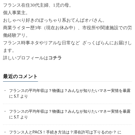
フランス在住30代主婦、1児の母。
個人事業主。
おしゃべり好きのぽっちゃり系おてんばオバさん。
商業ライター歴3年（現在お休み中）、市役所や関連施設での労
働経験アリ。
フランス時事ネタやリアルな日常など ざっくばらんにお届けし
ます。
詳しいプロフィールは
コチラ
最近のコメント
フランスの平均年収は？物価は？みんなが知りたいマネー実情を暴露
に
S.T
より
フランスの平均年収は？物価は？みんなが知りたいマネー実情を暴露
に
S.T
より
フランス人とPACS！手続き方法は？滞在許可は下りるのか？
に