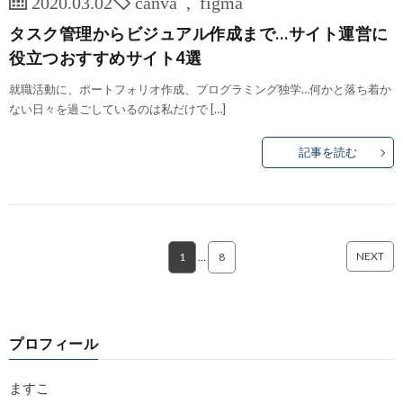
2020.03.02
canva
,
figma
タスク管理からビジュアル作成まで…サイト運営に
役立つおすすめサイト4選
就職活動に、ポートフォリオ作成、プログラミング独学…何かと落ち着か
ない日々を過ごしているのは私だけで […]
記事を読む
NEXT
1
…
8
プロフィール
ますこ