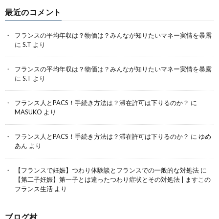
最近のコメント
フランスの平均年収は？物価は？みんなが知りたいマネー実情を暴露
に
S.T
より
フランスの平均年収は？物価は？みんなが知りたいマネー実情を暴露
に
S.T
より
フランス人とPACS！手続き方法は？滞在許可は下りるのか？
に
MASUKO
より
フランス人とPACS！手続き方法は？滞在許可は下りるのか？
に
ゆめ
あん
より
【フランスで妊娠】つわり体験談とフランスでの一般的な対処法
に
【第二子妊娠】第一子とは違ったつわり症状とその対処法 | ますこの
フランス生活
より
ブログ村