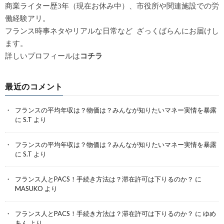
商業ライター歴3年（現在お休み中）、市役所や関連施設での労
働経験アリ。
フランス時事ネタやリアルな日常など ざっくばらんにお届けし
ます。
詳しいプロフィールは
コチラ
最近のコメント
フランスの平均年収は？物価は？みんなが知りたいマネー実情を暴露
に
S.T
より
フランスの平均年収は？物価は？みんなが知りたいマネー実情を暴露
に
S.T
より
フランス人とPACS！手続き方法は？滞在許可は下りるのか？
に
MASUKO
より
フランス人とPACS！手続き方法は？滞在許可は下りるのか？
に
ゆめ
あん
より