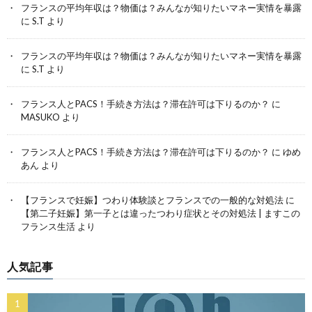
フランスの平均年収は？物価は？みんなが知りたいマネー実情を暴露
に
S.T
より
フランスの平均年収は？物価は？みんなが知りたいマネー実情を暴露
に
S.T
より
フランス人とPACS！手続き方法は？滞在許可は下りるのか？
に
MASUKO
より
フランス人とPACS！手続き方法は？滞在許可は下りるのか？
に
ゆめ
あん
より
【フランスで妊娠】つわり体験談とフランスでの一般的な対処法
に
【第二子妊娠】第一子とは違ったつわり症状とその対処法 | ますこの
フランス生活
より
人気記事