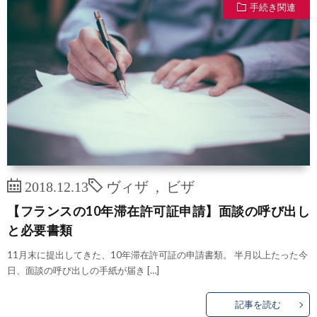
手続き関連
2018.12.13
ヴィザ
,
ビザ
【フランスの10年滞在許可証申請】面談の呼び出し
と必要書類
11月末に提出してきた、10年滞在許可証の申請書類。 半月以上たった今
日、面談の呼び出しの手紙が届き […]
記事を読む