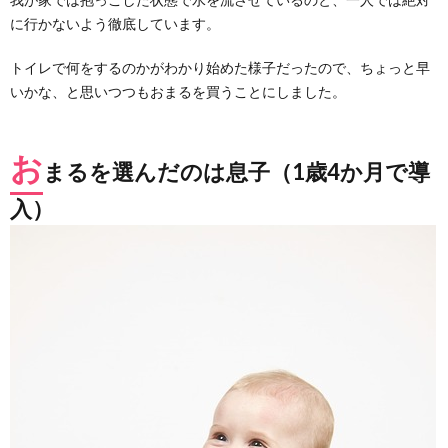
か？
に行かないよう徹底しています。
10.
トイレで何をするのかがわかり始めた様子だったので、ちょっと早
もう
すぐ1
いかな、と思いつつもおまるを買うことにしました。
歳
半、
これ
お
から
まるを選んだのは息子（1歳4か月で導
も息
子の
入）
ペー
スで