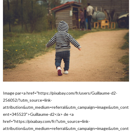
Image par<a href="https://pixabay.com/fr/users/Guillaume-d2-
256052/?utm_source=link-
attribution&utm_medium=referral&utm_campaign=image&utm_cont
ent=345523">Guillaume-d2</a> de <a
href="https://pixabay.com/fr/?utm_source=link-
attribution&utm_medium=referral&utm_campaign=image&utm_cont