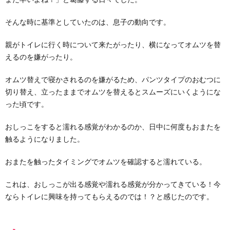
オム
ツを
外し
そんな時に基準としていたのは、息子の動向です。
た時
にお
親がトイレに行く時について来たがったり、横になってオムツを替
しっ
えるのを嫌がったり。
こを
する
オムツ替えで寝かされるのを嫌がるため、パンツタイプのおむつに
6.
切り替え、立ったままでオムツを替えるとスムーズにいくようにな
ゆる
トイ
った頃です。
トレ
開始
おしっこをすると濡れる感覚がわかるのか、日中に何度もおまたを
から
触るようになりました。
1か
月、
おま
おまたを触ったタイミングでオムツを確認すると濡れている。
るを
楽し
これは、おしっこが出る感覚や濡れる感覚が分かってきている！今
い場
所だ
ならトイレに興味を持ってもらえるのでは！？と感じたのです。
と思
って
もら