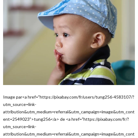
Image par<a href="https://pixabay.com/fr/users/tung256-4583107/?
utm_source=link-
attribution&utm_medium=referral&utm_campaign=image&utm_cont
ent=2549023">tung256</a> de <a href="https://pixabay.com/fr/?
utm_source=link-
attribution&utm_medium=referral&utm_campaign=image&utm_cont