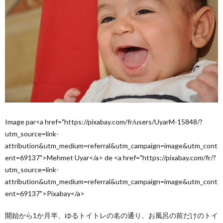
Image par<a href="https://pixabay.com/fr/users/UyarM-15848/?
utm_source=link-
attribution&utm_medium=referral&utm_campaign=image&utm_cont
ent=69137">Mehmet Uyar</a> de <a href="https://pixabay.com/fr/?
utm_source=link-
attribution&utm_medium=referral&utm_campaign=image&utm_cont
ent=69137">Pixabay</a>
開始から1か月半、ゆるトイトレの名の通り、お風呂の前だけのトイ