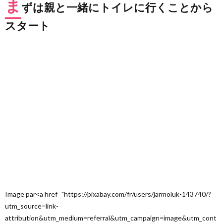
ま
おう
ずは親と一緒にトイレに行くことから
7.
スタート
ゆる
トイ
トレ
開始
1か
月ち
ょっ
とで
おま
るで
のお
しっ
この
回数
が増
える
8.
ゆる
Image par<a href="https://pixabay.com/fr/users/jarmoluk-143740/?
トイ
トレ
utm_source=link-
開始
attribution&utm_medium=referral&utm_campaign=image&utm_cont
から