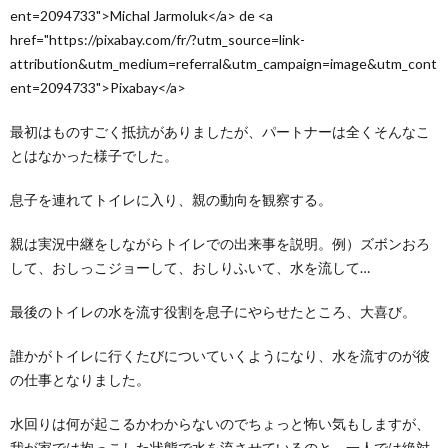
ent=2094733">Michal Jarmoluk</a> de <a
1か
月と
href="https://pixabay.com/fr/?utm_source=link-
2週
attribution&utm_medium=referral&utm_campaign=image&utm_cont
間、
ent=2094733">Pixabay</a>
自分
でお
まる
最初はものすごく抵抗がありましたが、パートナーは全くそんなこ
に座
とはなかった様子でした。
りお
しっ
こ成
息子を連れてトイレに入り、親の動向を観察する。
功！
親は実況中継をしながらトイレでの出来事を説明。例）ズボンおろ
9.
して、おしっこジョーして、おしりふいて、水を流して…
今後
もう
まく
最後のトイレの水を流す役割を息子にやらせたところ、大喜び。
おま
るで
誰かがトイレに行くたびについていくようになり、水を流すのが彼
おし
っこ
の仕事となりました。
を継
続で
水回りは何が起こるかわからないのでちょっと怖い気もしますが、
きる
我が家では抱っこした状態で水を流させているのと、一人では絶対
の