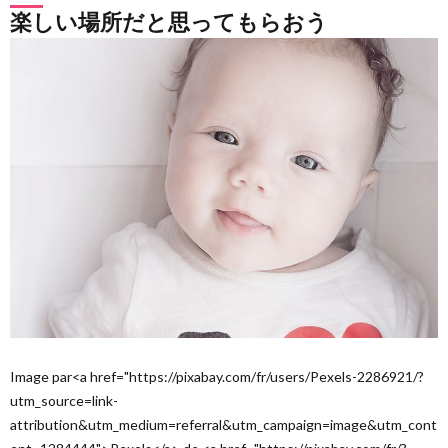
楽しい場所だと思ってもらおう
Image par<a href="https://pixabay.com/fr/users/Pexels-2286921/?
utm_source=link-
attribution&utm_medium=referral&utm_campaign=image&utm_cont