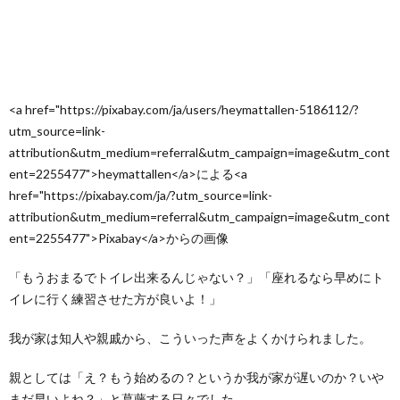
行く
こと
から
スタ
ート
3.
<a href="https://pixabay.com/ja/users/heymattallen-5186112/?
おま
utm_source=link-
るを
選ん
attribution&utm_medium=referral&utm_campaign=image&utm_cont
だの
ent=2255477">heymattallen</a>による<a
は息
href="https://pixabay.com/ja/?utm_source=link-
子
（1
attribution&utm_medium=referral&utm_campaign=image&utm_cont
歳4
ent=2255477">Pixabay</a>からの画像
か月
で導
「もうおまるでトイレ出来るんじゃない？」「座れるなら早めにト
入）
イレに行く練習させた方が良いよ！」
4.
おま
我が家は知人や親戚から、こういった声をよくかけられました。
るは
怖い
親としては「え？もう始めるの？というか我が家が遅いのか？いや
5.
まだ早いよね？」と葛藤する日々でした。