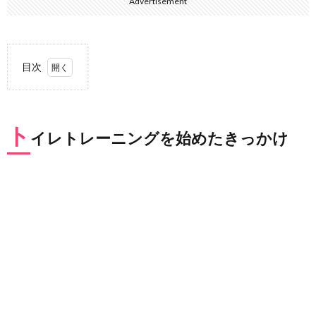
Advertisement
目次
1.
トイ
レト
ト
レー
イレトレーニングを始めたきっかけ
ニン
グを
始め
たき
っか
け
2.
まず
は親
と一
緒に
トイ
レに