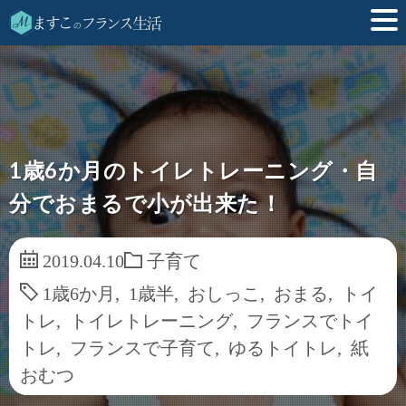
1歳6か月のトイレトレーニング・自
分でおまるで小が出来た！
2019.04.10
子育て
1歳6か月
,
1歳半
,
おしっこ
,
おまる
,
トイ
トレ
,
トイレトレーニング
,
フランスでトイ
トレ
,
フランスで子育て
,
ゆるトイトレ
,
紙
おむつ