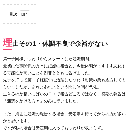
目次
1.
理由
その
理
1・
由その1・体調不良で余裕がない
体調
不良
で余
第一子同様、つわりからスタートした妊娠期間。
裕が
最初は仕事関係の方々に妊娠の報告と、今後体調がますます悪化す
ない
る可能性が高いことを謝罪とともに告げました。
2.
先手を打って第一子妊娠中に活躍したつわり対策の薬も処方しても
理由
らいましたが、あれよあれよという間に体調が悪化。
その
2・
生きるのが精いっぱいの日々で報告どころではなく、初期の報告は
検査
「迷惑をかける方々」のみに行いました。
で不
安要
また、周囲に妊娠の報告する場合、安定期を待ってからの方が多い
素が
何度
かと思います。
かあ
ですが私の場合は安定期に入ってもつわりが収まらず。
った