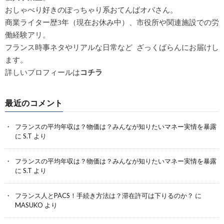
おしゃべり好きのぽっちゃり系おてんばオバさん。
商業ライター歴3年（現在お休み中）、市役所や関連施設での労
働経験アリ。
フランス時事ネタやリアルな日常など ざっくばらんにお届けし
ます。
詳しいプロフィールは
コチラ
最近のコメント
フランスの平均年収は？物価は？みんなが知りたいマネー実情を暴露
に
S.T
より
フランスの平均年収は？物価は？みんなが知りたいマネー実情を暴露
に
S.T
より
フランス人とPACS！手続き方法は？滞在許可は下りるのか？
に
MASUKO
より