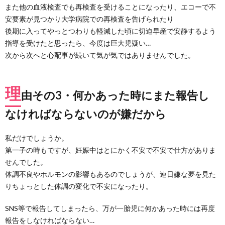
い気
また他の血液検査でも再検査を受けることになったり、エコーで不
持ち
安要素が見つかり大学病院での再検査を告げられたり
とし
後期に入ってやっとつわりも軽減した頃に切迫早産で安静するよう
たく
ない
指導を受けたと思ったら、今度は巨大児疑い…
気持
次から次へと心配事が続いて気が気ではありませんでした。
ち、
両方
あり
まし
理
由その3・何かあった時にまた報告し
た
なければならないのが嫌だから
5.
周囲
のサ
私だけでしょうか。
ポー
トあ
第一子の時もですが、妊娠中はとにかく不安で不安で仕方がありま
って
せんでした。
の出
体調不良やホルモンの影響もあるのでしょうが、連日嫌な夢を見た
産で
した
りちょっとした体調の変化で不安になったり。
SNS等で報告してしまったら、万が一胎児に何かあった時には再度
報告をしなければならない…