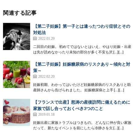
関連する記事
【第二子妊娠】第一子とは違ったつわり症状とその
対処法
2022.01.29
二回目の妊娠。 初めてではないとはいえ、やはり妊娠・出産
は先が読めなかったり未知の部分が多く不安も沢 […][…]
【第二子妊娠】妊娠糖尿病のリスクあり～傾向と対
策～
2022.02.20
妊娠初期、わかってはいたけど妊娠糖尿病のリスクありと助
産師さんから告げられました。 妊娠糖尿病と上手 […][…]
【フランスで出産】怒涛の産後訪問に備えるために
家族で話し合っておくべき3つのこと
2019.01.18
妊娠出産に家族トラブルはつきもの。 どんなに仲が良い家族
だって、新たなイベントを前にしたら冷静さを欠 […][…]