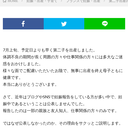
妊娠・出産・子育て
フランスで妊娠・出産
第二子出産
HOME
7月上旬、予定日よりも早く第二子を出産しました。
体調不良の期間が長く周囲の方々や仕事関係の方々には多大なご迷
惑をおかけしました。
様々な面でご配慮いただいたお陰で、無事に出産を終え母子ともに
健康です。
本当にありがとうございます。
さて、近年はブログやSNSで妊娠報告をしている方が多い中で、妊
娠中であるということは公表しませんでした。
報告したのは一部の親族と友人知人、仕事関係の方々のみです。
ではなぜ公表しなかったのか、その理由をサクッとご説明します。