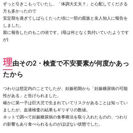
ずっと引きこもっていたし、「体調大丈夫？」と心配してくださる
から
方も多かったので
3.
安定期を過ぎてしばらくたった頃に一部の親族と友人知人に報告を
理由
その
しました。
3・
親に報告したのもこの頃です。(母は何となく気付いていたようです
何か
が)
あっ
た時
にま
た報
理
由その2・検査で不安要素が何度かあっ
告し
なけ
たから
れば
なら
ない
つわりは想定内のことでしたが、妊娠初期から「妊娠糖尿病の可能
のが
嫌だ
性がある」と告げられました。
から
確かに第一子は巨大児で生まれていてリスクがあることは知ってい
4.
ましたが、血液検査の結果もギリギリの数値。
正
ネットで調べて妊娠糖尿病の食事療法を取り入れたものの、つわり
直、
の影響もあり食べられるものがほぼない状態でした。
公表
した